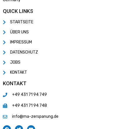
QUICK LINKS
STARTSEITE
ÜBER UNS
IMPRESSUM
DATENSCHUTZ
JOBS
KONTAKT
KONTAKT
+49 431 71 94 749
+49 431 71 94 748
info@ma-zerspanung.de
F
T
Y