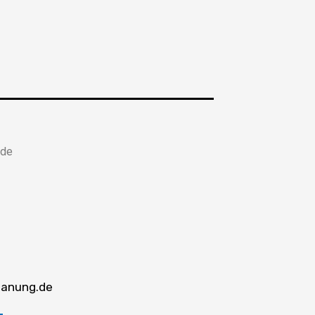
de​
anung.de