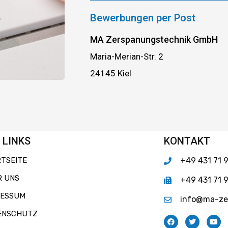
Bewerbungen per Post
MA Zerspanungstechnik GmbH
Maria-Merian-Str. 2
24145 Kiel
 LINKS
KONTAKT
RTSEITE
+49 431 71 
R UNS
+49 431 71 
RESSUM
info@ma-ze
ENSCHUTZ
F
T
Y
a
w
o