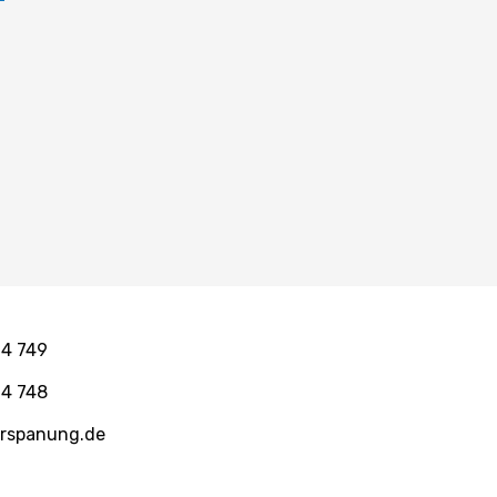
94 749
94 748
rspanung.de