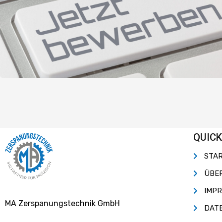
QUICK
STA
ÜBE
IMP
MA Zerspanungstechnik GmbH
DAT